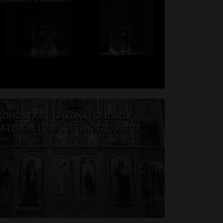
KONOSTAS U GRKOKATOLIČKOJ
ATEDRALI PRESVETOG TROJSTVA