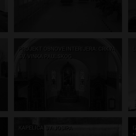
PROJEKT OBNOVE INTERIJERA: CRKVA
L
SV. VINKA PAULSKOG
KAPELICA SV. JOSIPA
I
"