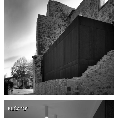
KUĆA "O"