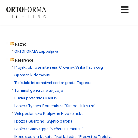
Razno
ORTOFORMA zapošljava
Reference
Projekt obnove interijera: Crkva sv. Vinka Paulskog
Spomenik domovini
Turistički informativni centar grada Zagreba
Terminal generalne avijacije
Ljetna pozornica Kastav
Izložba Tyssen-Bornemisza "Simboli luksuza"
Veleposlanstvo Kraljevine Nizozemske
Izložba Guercino "Svjetlo baroka"
Izložba Caravaggio "Večera u Emausu"
Ikonostas u grkokatoličkoj katedrali Presvetog Trojstva