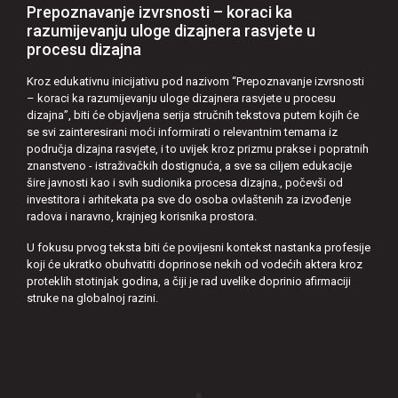
Prepoznavanje izvrsnosti – koraci ka
razumijevanju uloge dizajnera rasvjete u
procesu dizajna
Kroz edukativnu inicijativu pod nazivom “Prepoznavanje izvrsnosti
– koraci ka razumijevanju uloge dizajnera rasvjete u procesu
dizajna”, biti će objavljena serija stručnih tekstova putem kojih će
se svi zainteresirani moći informirati o relevantnim temama iz
područja dizajna rasvjete, i to uvijek kroz prizmu prakse i popratnih
znanstveno - istraživačkih dostignuća, a sve sa ciljem edukacije
šire javnosti kao i svih sudionika procesa dizajna., počevši od
investitora i arhitekata pa sve do osoba ovlaštenih za izvođenje
radova i naravno, krajnjeg korisnika prostora.
U fokusu prvog teksta biti će povijesni kontekst nastanka profesije
koji će ukratko obuhvatiti doprinose nekih od vodećih aktera kroz
proteklih stotinjak godina, a čiji je rad uvelike doprinio afirmaciji
struke na globalnoj razini.