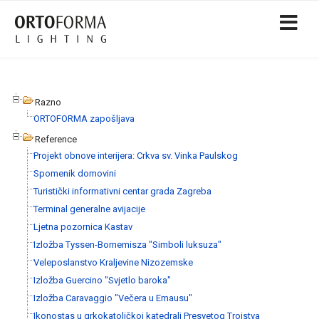
Razno
ORTOFORMA zapošljava
Reference
Projekt obnove interijera: Crkva sv. Vinka Paulskog
Spomenik domovini
Turistički informativni centar grada Zagreba
Terminal generalne avijacije
Ljetna pozornica Kastav
Izložba Tyssen-Bornemisza "Simboli luksuza"
Veleposlanstvo Kraljevine Nizozemske
Izložba Guercino "Svjetlo baroka"
Izložba Caravaggio "Večera u Emausu"
Ikonostas u grkokatoličkoj katedrali Presvetog Trojstva