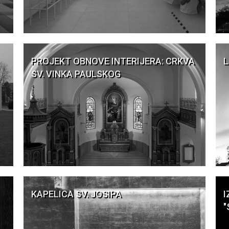
PROJEKT OBNOVE INTERIJERA: CRKVA
L
SV. VINKA PAULSKOG
KAPELICA SV. JOSIPA
I
"